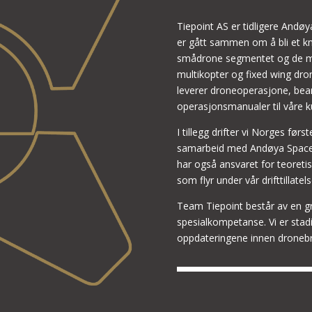
Tiepoint AS er tidligere An
er gått sammen om å bli et kn
smådrone segmentet og de m
multikopter og fixed wing dron
leverer droneoperasjone, bea
operasjonsmanualer til våre ku
I tillegg drifter vi Norges før
samarbeid med Andøya Space 
har også ansvaret for teoretis
som flyr under vår drifttillatel
Team Tiepoint består av en g
spesialkompetanse. Vi er stadi
oppdateringene innen dronebr