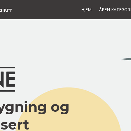
HJEM
ÅPEN KATEGOR
lygning og
isert