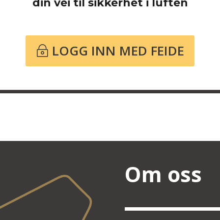
din vei til sikkerhet i luften
LOGG INN MED FEIDE
Om oss