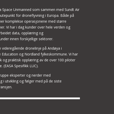
døya Space Unmanned som sammen med Sundt Air
utepunkt for droneflyvning i Europa. Både på
er komplekse operasjonene med større
er. Vi har i dag kunder over hele verden og
rbeidet data, opplæring og
nder innen forskjellige sektorer.
ste videregående dronelinje på Andøya i
Education og Nordland fylkeskommune. Vi har
k og praktisk opplæring av de over 100 piloter
se. (EASA Spesifikk LUC).
ruppe eksperter og nerder med
g i utvikling og følger med på de siste
ansjen.