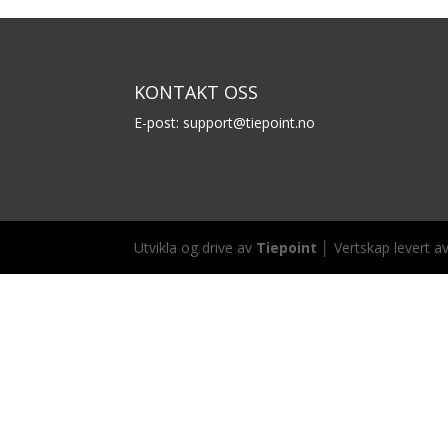
KONTAKT OSS
E-post:
support@tiepoint.no
Utvikla og drive av
Tiepoint
│ Vertskap levert a